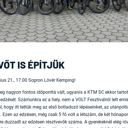
VŐT IS ÉPÍTJÜK
ius 21., 17.00 Sopron Lövér Kemping!
eg nagyon fontos időponttá vált, ugyanis a KTM SC ekkor tartot
edzését. Számunkra ez a hely, nem a VOLT Fesztiválról lett eml
, hogy itt tettük meg az első botladozó lépéseinket, az utánpótl
. Ezen az edzésen, még csak 5 fő volt a létszám, de két hónapon
re duzzadt az edzésen résztvevők száma. A gyerekeknél elég rövi