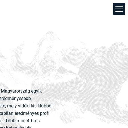
 Magyarország egyik
egeredményesebb
te, mely vidéki kis klubból
tabilan eredményes profi
át. Több mint 40 fős