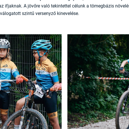
z ifjaknak. A jövőre való tekintettel célunk a tömegbázis növelé
válogatott szintű versenyző kinevelése.