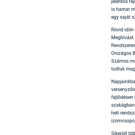
jelentős fe
is hamar m
egy saját s
Rövid időn
Meghívást 
Rendszeres
Országos B
Számos más
tudtuk mag
Napjainkba
versenyzői
fejlődésen 
szakágban 
heti rendsz
izomcsopor
Sikerült tö