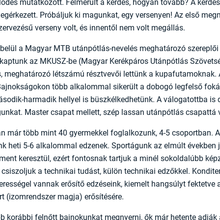
jlődés mutatkozott. Felmerült a kérdés, hogyan tovább? A kérdésr
egérkezett. Próbáljuk ki magunkat, egy versenyen! Az első meg
zervezésű verseny volt, és innentől nem volt megállás.
 belül a Magyar MTB utánpótlás-nevelés meghatározó szereplői 
kaptunk az MKUSZ-be (Magyar Kerékpáros Utánpótlás Szövetsé
, meghatározó létszámú résztvevői lettünk a kupafutamoknak.
ajnokságokon több alkalommal sikerült a dobogó legfelső fokár
odik-harmadik hellyel is büszkélkedhetünk. A válogatottba is 
unkat. Master csapat mellett, szép lassan utánpótlás csapattá 
n már több mint 40 gyermekkel foglalkozunk, 4-5 csoportban. A
nk heti 5-6 alkalommal edzenek. Sportágunk az elmúlt években j
ment keresztül, ezért fontosnak tartjuk a minél sokoldalúbb kép
csiszoljuk a technikai tudást, külön technikai edzőkkel. Kondit
erességel vannak erősítő edzéseink, kiemelt hangsúlyt fektetve 
t (izomrendszer magja) erősítésére.
bb korábbi felnőtt bajnokunkat megnyerni, ők már hetente adják 