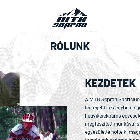
RÓLUNK
KEZDETEK
A MTB Sopron Sportclub
legrégebbi és egyben l
hegyikerékpáros egyesüle
megfeszített munkával s
egyesületté nőtte ki mag