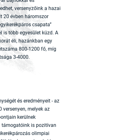
r bajnokkal és
edhet, versenyzőink a hazai
últ 20 évben háromszor
egyikerékpáros csapata”
l is több egyesület küzd. A
orát éli, hazánkban egy
létszáma 800-1200 fő, míg
ttsága 3-4000.
ységét és eredményeit - az
0 versenyen, melyek az
ontjain kerülnek
i támogatóink is pozitívan
yikerékpározás olimpiai