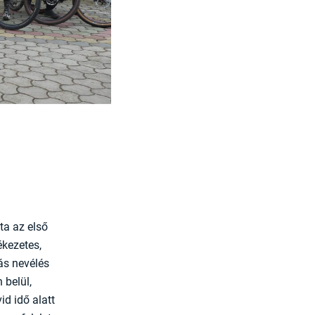
ta az első
ékezetes,
ás nevélés
 belül,
d idő alatt