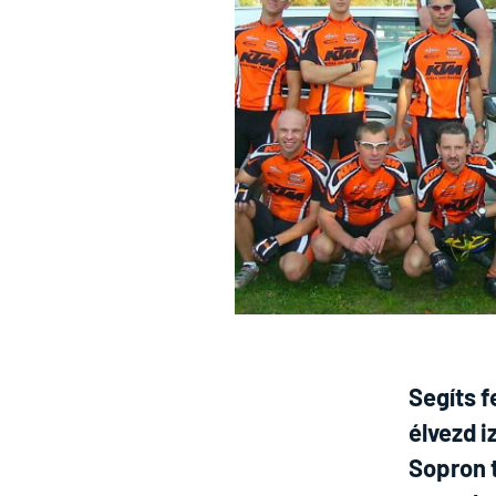
Segíts f
élvezd 
Sopron 