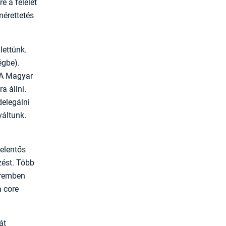
e a felelet
mérettetés
lettünk.
gbe).
 A Magyar
a állni.
delegálni
váltunk.
elentős
zést. Több
eremben
a core
át