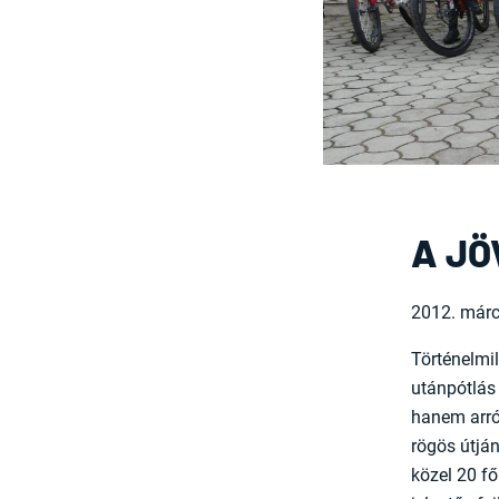
A JÖ
2012. márc
Történelmil
utánpótlás 
hanem arról
rögös útján
közel 20 fő