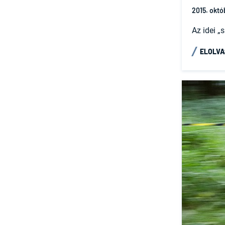
2015. októb
Az idei „
ELOLV