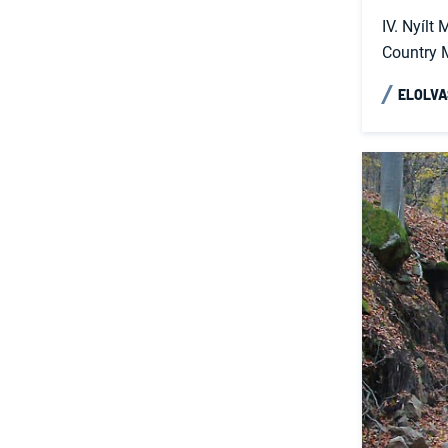
IV. Nyíl
Country 
ELOLV