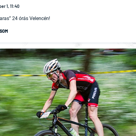
er 1, 11:40
saras” 24 órás Velencén!
ASOM