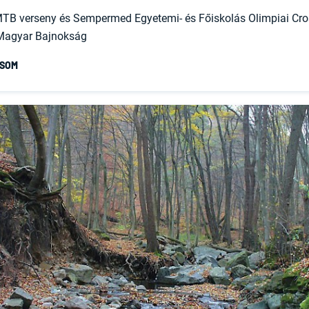
t MTB verseny és Sempermed Egyetemi- és Főiskolás Olimpiai Cr
Magyar Bajnokság
ASOM