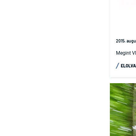
2015. augu
Megint V
ELOLV