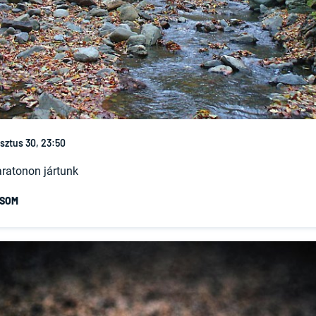
sztus 30, 23:50
ratonon jártunk
ASOM